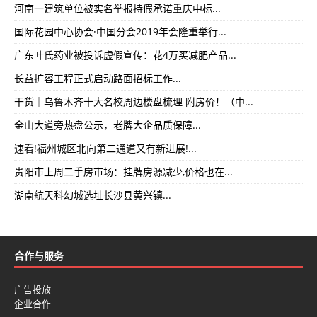
河南一建筑单位被实名举报持假承诺重庆中标...
国际花园中心协会·中国分会2019年会隆重举行...
广东叶氏药业被投诉虚假宣传：花4万买减肥产品...
长益扩容工程正式启动路面招标工作...
干货｜乌鲁木齐十大名校周边楼盘梳理 附房价！（中...
金山大道旁热盘公示，老牌大企品质保障...
速看!福州城区北向第二通道又有新进展!...
贵阳市上周二手房市场：挂牌房源减少,价格也在...
湖南航天科幻城选址长沙县黄兴镇...
合作与服务
广告投放
企业合作