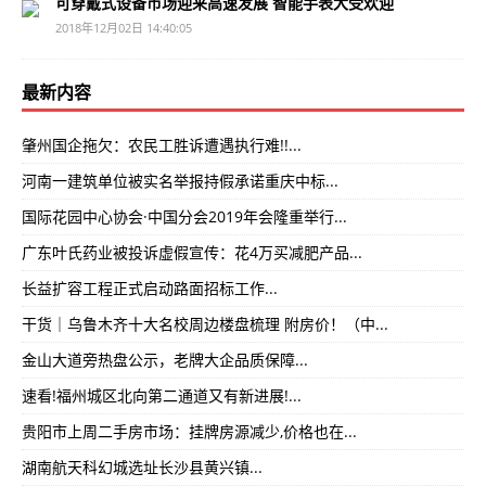
可穿戴式设备市场迎来高速发展 智能手表大受欢迎
2018年12月02日 14:40:05
最新内容
肇州国企拖欠：农民工胜诉遭遇执行难!!...
河南一建筑单位被实名举报持假承诺重庆中标...
国际花园中心协会·中国分会2019年会隆重举行...
广东叶氏药业被投诉虚假宣传：花4万买减肥产品...
长益扩容工程正式启动路面招标工作...
干货｜乌鲁木齐十大名校周边楼盘梳理 附房价！（中...
金山大道旁热盘公示，老牌大企品质保障...
速看!福州城区北向第二通道又有新进展!...
贵阳市上周二手房市场：挂牌房源减少,价格也在...
湖南航天科幻城选址长沙县黄兴镇...